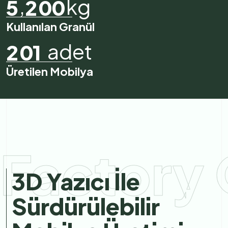
,
kg
5
2
0
0
Kullanılan Granül
adet
2
0
1
Üretilen Mobilya
Factory 
3D Yazıcı İle
Sürdürülebilir