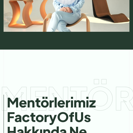
MENTÖR
Mentörlerimiz
FactoryOfUs
Hakkında Ne