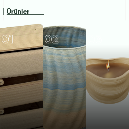
Ürünler
01
02
03
CACTRA
CHAKRA
BRAHMAN
SEHPA