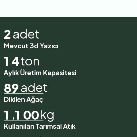
adet
2
Mevcut 3d Yazıcı
ton
1
4
Aylık Üretim Kapasitesi
adet
8
9
Dikilen Ağaç
,
kg
1
1
0
0
Kullanılan Tarımsal Atık